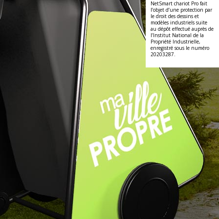
NetSmart chariot Pro fait
l’objet d’une protection par
le droit des dessins et
modèles industriels suite
au dépôt effectué auprès de
l’Institut National de la
Propriété Industrielle,
enregistré sous le numéro
20203287.