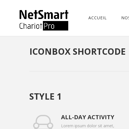
ACCUEIL
NO
HOME
/ ICONBOX SHORTCODE
ICONBOX SHORTCODE
STYLE 1
ALL-DAY ACTIVITY
Lorem ipsum dolor sit amet,