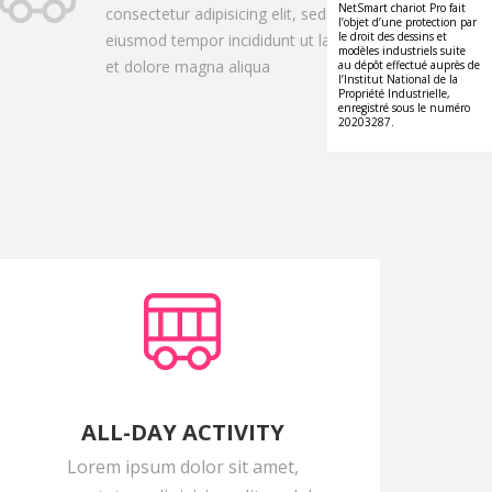
NetSmart chariot Pro fait
consectetur adipisicing elit, sed do
l’objet d’une protection par
le droit des dessins et
eiusmod tempor incididunt ut labore
modèles industriels suite
et dolore magna aliqua
au dépôt effectué auprès de
l’Institut National de la
Propriété Industrielle,
enregistré sous le numéro
20203287.
ALL-DAY ACTIVITY
Lorem ipsum dolor sit amet,