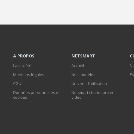
A PROPOS
NETSMART
C
La société
Accueil
No
Mentions légales
Nos modèles
Es
CGU
Univers d’utilisation
Données personnelles et
Netsmart chariot pro en
cookies
vidéo